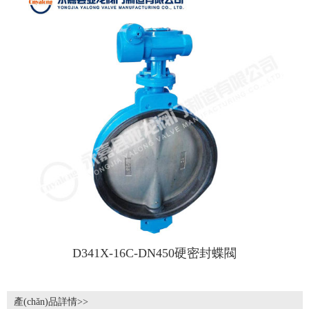
D341X-16C-DN450硬密封蝶閥
產(chǎn)品詳情>>