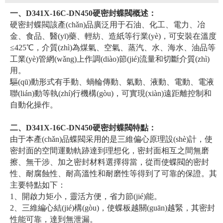
一、D341X-16C-DN450硬密封蝶閥概述：
硬密封蝶閥該產(chǎn)品廣泛用于石油、化工、電力、冶
金、食品、醫(yī)藥、輕紡、造紙等行業(yè)，可安裝在溫度
≤425℃，介質(zhì)為煤氣、空氣、蒸汽、水、海水、油品等
工業(yè)管網(wǎng)上作調(diào)節(jié)流量和切斷介質(zhì)
用。
驅(qū)動形式有手動、蝸輪傳動、氣動、液動、電動、電液
聯(lián)動等執(zhí)行機構(gòu)，可實現(xiàn)遠距離控制和
自動化操作。
二、D341X-16C-DN450硬密封蝶閥特點：
由于本產(chǎn)品蝶閥采用的是三維偏心原理設(shè)計，使
密封面的空間運動軌跡達到理想化，密封面相互之間無磨
擦、無干涉、加之密封材料選擇得當，從而使蝶閥的密封
性、耐腐蝕性、耐高溫性和耐磨性等得到了可靠的保證。其
主要特點如下：
1、開啟力矩小，靈活方便，省力節(jié)能。
2、三維編心結(jié)構(gòu)，使蝶板越關(guān)越緊，其密封
性能可靠，達到無泄漏。