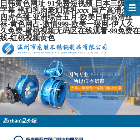
日韩黄色网址-91免费短视频-日本三级中文
字幕-艳妇乳肉豪妇荡乳xxx-国产高清久久-
四虎色播-亚洲综合五月-欧美日韩高清丝
袜-黄色网占-激情999-欧美一级网-伊人久
久免费-蜜桃视频无码区在线观看-99免费在
线-红桃视频黄色
產(chǎn)品介紹